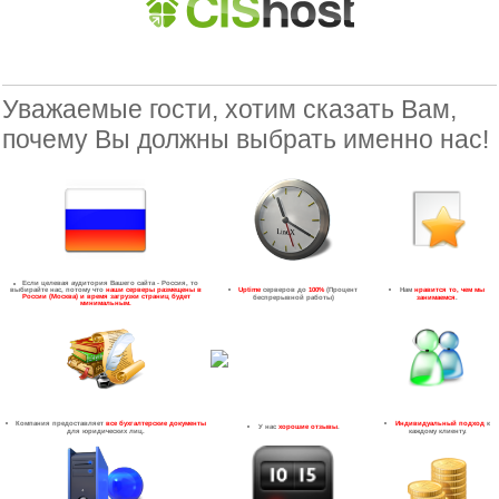
Почему мы?
Уважаемые гости, хотим сказать Вам,
почему Вы должны выбрать именно нас!
Если целевая аудитория Вашего сайта - Россия, то
Uptime
серверов до
100%
(Процент
Нам
нравится то, чем мы
выбирайте нас, потому что
наши серверы размещены в
России (Москва) и время загрузки страниц будет
беспрерывной работы)
занимаемся
.
минимальным.
Компания предоставляет
все бухгалтерские документы
Индивидуальный подход
к
У нас
хорошие отзывы
.
для юридических лиц.
каждому клиенту.