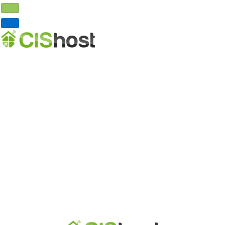
Главная
Хостинг
VDS хостинг
Выделенные серверы
Реселлинг хостинга
Домены
DNS хостинг
О нас
Почему мы?
Где серверы?
Партнерская программа
Договор-оферта
Обработка ПД
Контакты
Личный кабинет
Регистрация