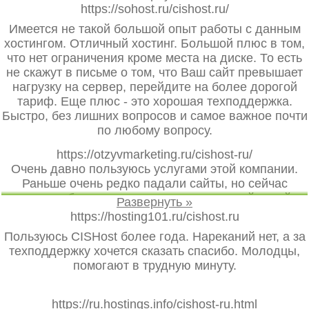
время мне не требовались услуги хостинг-
https://sohost.ru/cishost.ru/
провайдера, но сейчас появилась необходимость. И
Имеется не такой большой опыт работы с данным
я вернулся к cishost. Тех. поддержка работает
хостингом. Отличный хостинг. Большой плюс в том,
молниеносно, на сайте есть телефоны, по которым
что нет ограничения кроме места на диске. То есть
можно связаться с ТП и ускорить решение вашего
не скажут в письме о том, что Ваш сайт превышает
вопроса. Всё вежливо и по делу. Была проблема с
нагрузку на сервер, перейдите на более дорогой
тем, что тормознулся банковский перевод
тариф. Еще плюс - это хорошая техподдержка.
(оплачивал как физик), ТП решила всё буквально за
Быстро, без лишних вопросов и самое важное почти
5 минут. Далее столкнулся с проблемой по SSL-
по любому вопросу.
сертификатам, и на этот раз решил задать вопрос в
тг. Ответили в течении 2-3 минут, всё доходчиво и
https://otzyvmarketing.ru/cishost-ru/
вежливо. Спасибо Вам за вашу работу. Я
Очень давно пользуюсь услугами этой компании.
обязательно порекомендую Ваш сервис коллегам и
Раньше очень редко падали сайты, но сейчас
друзьям. А тариф 10р/мес за 50Мб - это вообще
хостинг работает как часы - очень высокий аптайм.
бомба. За всё время, сколько мои сайты были на
Также отдельным положительным словом хочу
https://hosting101.ru/cishost.ru
цисхосте, проблем с доступностью сайтов
выделить поддержку хостинга - лучше нигде не
Пользуюсь CISHost более года. Нареканий нет, а за
практически не было (а это годы). Моя оценка 5 из
встречал, оперативно помогают решить
техподдержку хочется сказать спасибо. Молодцы,
5!
возникающие вопросы. Еще огромным плюсом
помогают в трудную минуту.
вижу цены - очень низкие, сначала не верил что за
такие деньги может быть качественный хостинг.
Спасибо тебе, ЦисХост!
https://ru.hostings.info/cishost-ru.html