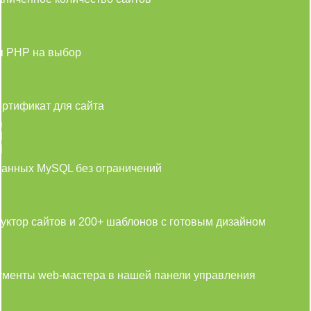
я PHP на выбор
ртификат для сайта
данных MySQL без ограничений
уктор сайтов и 200+ шаблонов с готовым дизайном
ументы web-мастера в нашей панели управления