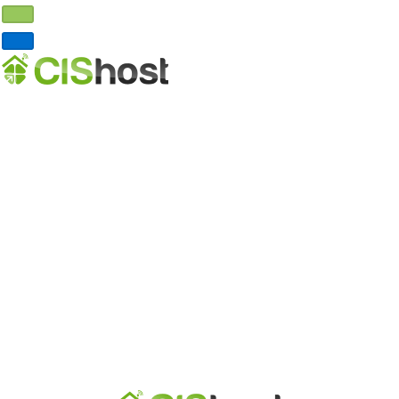
Главная
Хостинг
VDS хостинг
Выделенные серверы
Реселлинг хостинга
Домены
DNS хостинг
О нас
Почему мы?
Где серверы?
Партнерская программа
Договор-оферта
Обработка ПД
Контакты
Личный кабинет
Регистрация