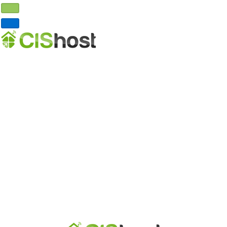
Главная
Хостинг
VDS хостинг
Выделенные серверы
Реселлинг хостинга
Домены
DNS хостинг
О нас
Почему мы?
Где серверы?
Партнерская программа
Договор-оферта
Обработка ПД
Контакты
Личный кабинет
Регистрация