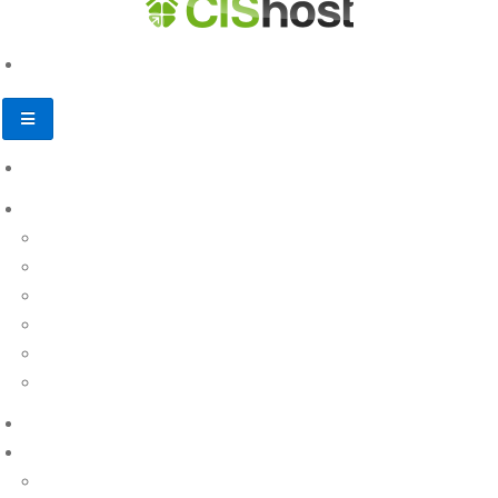
База знаний
Личный кабинет
Пополнение счета
Регистрация и заказ услуг
Продление услуг
Финансовые документы
Другие вопросы
Назад
Доменные имена
Виртуальный хостинг
Настройка и управление