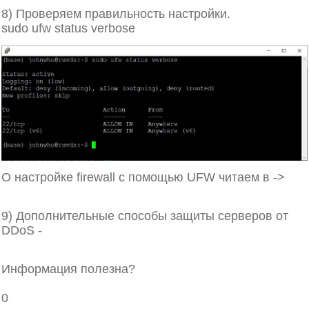
8) Проверяем правильность настройки.
sudo ufw status verbose
О настройке firewall c помощью UFW читаем в ->
источнике
9) Дополнительные способы защиты серверов от
DDoS -
тут
Защита
Виртуальные серверы
Информация полезна?
0