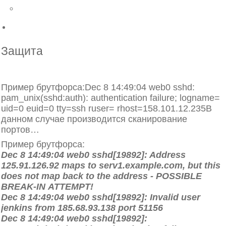
Назад
DNS хостинг
Защита
Что делать, если сервер атакуют
Пример брутфорса:Dec 8 14:49:04 web0 sshd:
pam_unix(sshd:auth): authentication failure; logname=
uid=0 euid=0 tty=ssh ruser= rhost=158.101.12.235В
данном случае производится сканирование
портов…
Пример брутфорса:
Dec 8 14:49:04 web0 sshd[19892]: Address
125.91.126.92 maps to serv1.example.com, but this
does not map back to the address - POSSIBLE
BREAK-IN ATTEMPT!
Dec 8 14:49:04 web0 sshd[19892]: Invalid user
jenkins from 185.68.93.138 port 51156
Dec 8 14:49:04 web0 sshd[19892]: