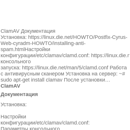
Ссылка на вопрос
ClamAV и maldet - антивирусные
сканеры для Linux серверов
ClamAV Документация
Установка: https://linux.die.net/HOWTO/Postfix-Cyrus-
Web-cyradm-HOWTO/installing-anti-
spam.htmlНастройки
конфигурации/etc/clamav/clamd.conf: https://linux.di
консольного
запуска: https://linux.die.net/man/5/clamd.conf Работа
с антивирусным сканером Установка на сервер: ~#
sudo apt-get install clamav После установки…
ClamAV
Документация
Установка:
https://linux.die.net/HOWTO/Postfix-Cyrus-
Web-cyradm-HOWTO/installing-anti-spam.html
Настройки
конфигурации/etc/clamav/clamd.conf:
https://linux.die
Параметры консольного