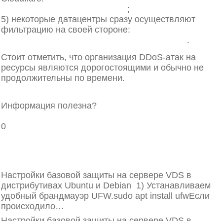
spryatat-sayt-za-cloudflare.html
;
5) некоторые датацентры сразу осуществляют
фильтрацию на своей стороне:
https://blog.cishost.ru/2016/01/28/antiddos.html
.
Стоит отметить, что организация DDoS-атак на
ресурсы являются дорогостоящими и обычно не
продолжительны по времени.
Защита
Виртуальные серверы
Информация полезна?
0
Ссылка на вопрос
Брандмауэр UFW
Настройки базовой защиты на сервере VDS в
дистрибутивах Ubuntu и Debian 1) Устанавливаем
удобный брандмауэр UFW.sudo apt install ufwЕсли
происходило…
Настройки базовой защиты на сервере VDS в