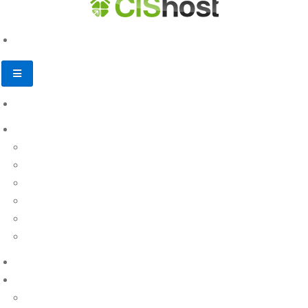
База знаний
Личный кабинет
Пополнение счета
Регистрация и заказ услуг
Продление услуг
Финансовые документы
Другие вопросы
Назад
Доменные имена
Виртуальный хостинг
Настройка и управление