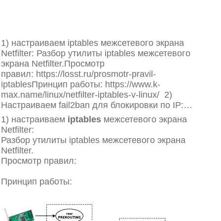
Ссылка на вопрос
Некоторые способы защиты серверов
от DDoS
1) настраиваем iptables межсетевого экрана
Netfilter: Разбор утилиты iptables межсетевого
экрана Netfilter.Просмотр
правил: https://losst.ru/prosmotr-pravil-
iptablesПринцип работы: https://www.k-
max.name/linux/netfilter-iptables-v-linux/ 2)
Настраиваем fail2ban для блокировки по IP:…
1) настраиваем
iptables
межсетевого экрана
Netfilter:
Разбор утилиты iptables межсетевого экрана
Netfilter.
Просмотр правил:
https://losst.ru/prosmotr-pravil-
iptables
Принцип работы:
https://www.k-
max.name/linux/netfilter-iptables-v-linux/