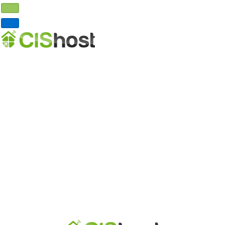
Главная
Хостинг
VDS хостинг
Выделенные серверы
Реселлинг хостинга
Домены
DNS хостинг
О нас
Почему мы?
Где серверы?
Партнерская программа
Договор-оферта
Обработка ПД
Контакты
Личный кабинет
Регистрация