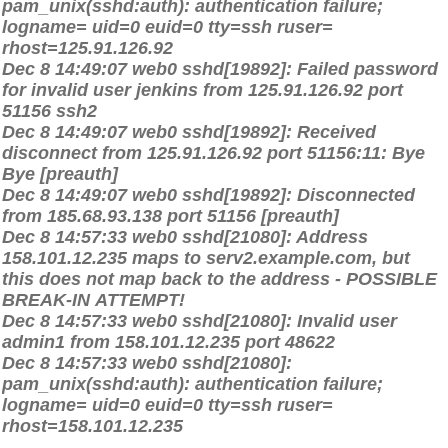
pam_unix(sshd:auth): authentication failure;
logname= uid=0 euid=0 tty=ssh ruser=
rhost=125.91.126.92
Dec 8 14:49:07 web0 sshd[19892]: Failed password
for invalid user jenkins from 125.91.126.92 port
51156 ssh2
Dec 8 14:49:07 web0 sshd[19892]: Received
disconnect from 125.91.126.92 port 51156:11: Bye
Bye [preauth]
Dec 8 14:49:07 web0 sshd[19892]: Disconnected
from 185.68.93.138 port 51156 [preauth]
Dec 8 14:57:33 web0 sshd[21080]: Address
158.101.12.235 maps to serv2.example.com, but
this does not map back to the address - POSSIBLE
BREAK-IN ATTEMPT!
Dec 8 14:57:33 web0 sshd[21080]: Invalid user
admin1 from 158.101.12.235 port 48622
Dec 8 14:57:33 web0 sshd[21080]:
pam_unix(sshd:auth): authentication failure;
logname= uid=0 euid=0 tty=ssh ruser=
rhost=158.101.12.235