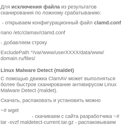
Для
исключения файла
из результатов
сканирования по ложному срабатыванию:
- открываем конфигурационный файл
clamd.conf
nano /etc/clamav/clamd.conf
- добавляем строку
ExcludePath ^/var/www/userXXXX/data/www/
domain.ru/
files/
Linux Malware Detect (maldet)
C помощью движка ClamAV может выполняться
более быстрое сканирование антивирусом Linux
Malware Detect (maldet).
Скачать, распаковать и установить можно
~# wget
https://www.rfxn.com/downloads/maldetect-
current.tar.gz
- скачиваем с сайта разработчика ~#
tar -xvzf maldetect-current.tar.gz - распаковываем