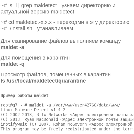
~# ls -l | grep maldetect - узнаем директорию и
актуальной версию maldetect
~# cd maldetect-x.x.x - переходми в эту директорию
~# ./install.sh - утанавливаем
Для сканирование файлов выполняем команду
maldet -a
Для помещения в карантин
maldet -q
Просмотр файлов, помещенных в карантин
ls /usr/local/maldetect/quarantine
Пример работы maldet
root@g7 ~ # 
maldet -a
 /var/www/user42766/data/www/

Linux Malware Detect v1.4.2

(C) 2002-2013, R-fx Networks <
Адрес электронной почты з
(C) 2013, Ryan MacDonald <
Адрес электронной почты защищ
inotifywait (C) 2007, Rohan McGovern <
Адрес электронной
This program may be freely redistributed under the terms