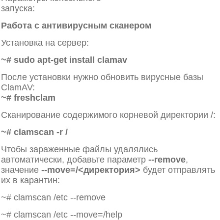
запуска:
https://linux.die.net/man/5/clamd.conf
Работа с антивирусным сканером
Установка на сервер:
~# sudo apt-get install clamav
После установки нужно обновить вирусные базы
ClamAV:
~# freshclam
Cканирование содержимого корневой директории /:
~# clamscan -r /
Чтобы зараженные файлы удалялись
автоматически, добавьте параметр
--remove
,
значение
--move=/<директория>
будет отправлять
их в карантин:
~# clamscan /etc --remove
~# clamscan /etc --move=/help