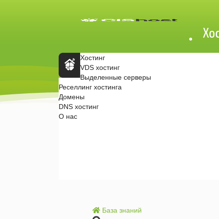
Хо
Хостинг
VDS хостинг
Выделенные серверы
Главн
Реселлинг хостинга
ая
Домены
стран
ица
DNS хостинг
CISHo
О нас
st.ru
Почему мы?
Где серверы?
Партнерская программа
Договор-оферта
Обработка ПД
Контакты
База знаний