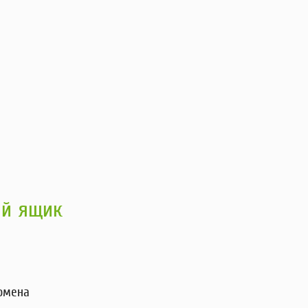
ый ящик
домена