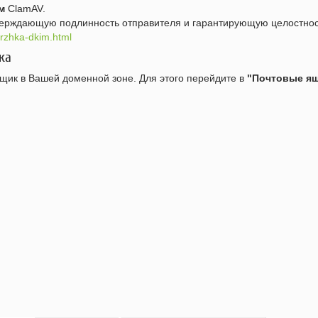
м
ClamAV.
верждающую подлинность отправителя и гарантирующую целостнос
erzhka-dkim.html
ка
щик в Вашей доменной зоне. Для этого перейдите в
"Почтовые я