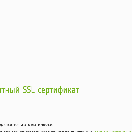
атный SSL сертификат
одлевается
автоматически.
аново сгенерировать сертификат по
пункту 4
->
данной инструкции