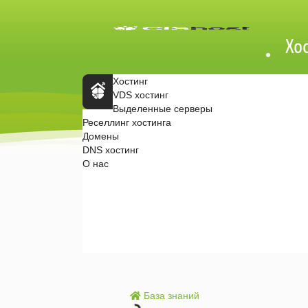
Хо
Хостинг
VDS хостинг
Выделенные серверы
Главн
Реселлинг хостинга
ая
Домены
стран
ица
DNS хостинг
CISHo
О нас
st.ru
Почему мы?
Где серверы?
Партнерская программа
Договор-оферта
Обработка ПД
Контакты
База знаний