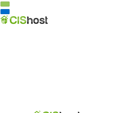
Главная
Хостинг
VDS хостинг
Выделенные серверы
Реселлинг хостинга
Домены
DNS хостинг
О нас
Почему мы?
Где серверы?
Партнерская программа
Договор-оферта
Обработка ПД
Контакты
Личный кабинет
Регистрация