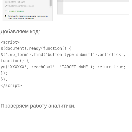
Добавляем код:
<script>
$(document).ready(function() {
$('.wb_form').find('button[type=submit]').on('click',
function() {
ym('XXXXXX','reachGoal', 'TARGET_NAME'); return true;
});
});
</script>
Проверяем работу аналитики.