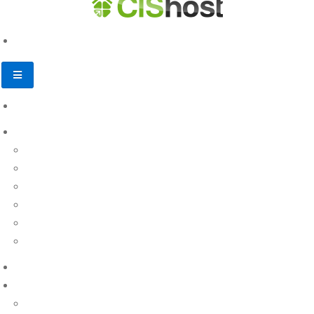
База знаний
Личный кабинет
Пополнение счета
Регистрация и заказ услуг
Продление услуг
Финансовые документы
Другие вопросы
Назад
Доменные имена
Виртуальный хостинг
Настройка и управление