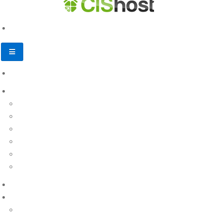
База знаний
Личный кабинет
Пополнение счета
Регистрация и заказ услуг
Продление услуг
Финансовые документы
Другие вопросы
Назад
Доменные имена
Виртуальный хостинг
Настройка и управление