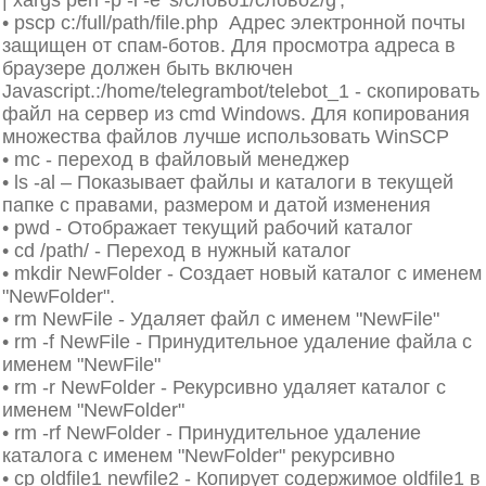
| xargs perl -p -i -e 's/слово1/слово2/g',
• pscp c:/full/path/file.php
Адрес электронной почты
защищен от спам-ботов. Для просмотра адреса в
браузере должен быть включен
Javascript.
:/home/telegrambot/telebot_1 - скопировать
файл на сервер из cmd Windows. Для копирования
множества файлов лучше использовать WinSCP
• mc - переход в файловый менеджер
• ls -al – Показывает файлы и каталоги в текущей
папке с правами, размером и датой изменения
• pwd - Отображает текущий рабочий каталог
• cd /path/ - Переход в нужный каталог
• mkdir NewFolder - Создает новый каталог с именем
"NewFolder".
• rm NewFile - Удаляет файл с именем "NewFile"
• rm -f NewFile - Принудительное удаление файла с
именем "NewFile"
• rm -r NewFolder - Рекурсивно удаляет каталог с
именем "NewFolder"
• rm -rf NewFolder - Принудительное удаление
каталога с именем "NewFolder" рекурсивно
• cp oldfile1 newfile2 - Копирует содержимое oldfile1 в