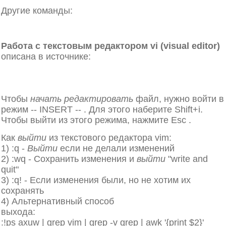
Другие команды:
https://habr.com/ru/articles/106471/
Работа с текстовым редактором vi (visual editor)
описана в источнике:
https://docs.altlinux.org/ru-
RU/archive/2.3/html-single/junior/alt-docs-extras-
linuxnovice/ch02s10.html
Чтобы
начать редактировать
файл, нужно войти в
режим -- INSERT -- . Для этого наберите Shift+i.
Чтобы выйти из этого режима, нажмите Esc .
Как
выйти
из текстового редактора vim:
1) :q -
Выйти
если не делали изменений
2) :wq - Сохранить изменения и
выйти
"write and
quit"
3) :q! - Если изменения были, но не хотим их
сохранять
4) Альтернативный способ
выхода:
https://youtu.be/Q1RUYQIgVKM
:!ps axuw | grep vim | grep -v grep | awk '{print $2}'