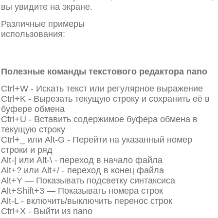
вы увидите на экране.
Различные примеры
использования:
https://blog.sedicomm.com/2023/08/2
primerov-komandy-cat-dlya-nachinayushhih-v-linux/
Полезные команды текстового редактора nano
Ctrl+W - Искать текст или регулярное выражение
Ctrl+K - Вырезать текущую строку и сохранить её в
буфере обмена
Ctrl+U - Вставить содержимое буфера обмена в
текущую строку
Ctrl+_ или Alt-G - Перейти на указанный номер
строки и ряд
Alt-| или Alt-\ - переход в начало файла
Alt+? или Alt+/ - переход в конец файла
Alt+Y — Показывать подсветку синтаксиса
Alt+Shift+3 — Показывать номера строк
Alt-L - включить/выключить перенос строк
Ctrl+X - Выйти из nano