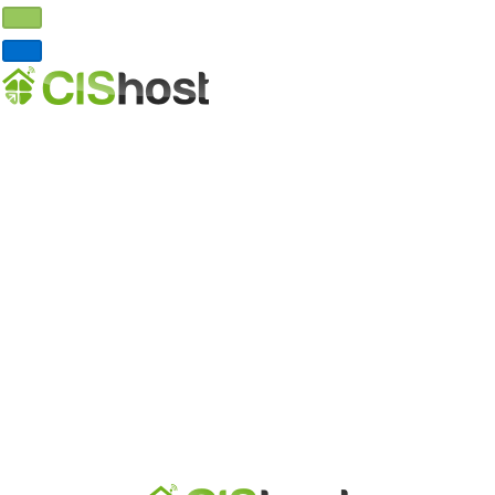
Главная
Хостинг
VDS хостинг
Выделенные серверы
Реселлинг хостинга
Домены
DNS хостинг
О нас
Почему мы?
Где серверы?
Партнерская программа
Договор-оферта
Обработка ПД
Контакты
Личный кабинет
Регистрация