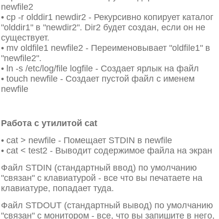
newfile2
• cp -r olddir1 newdir2 - Рекурсивно копирует каталог
"olddir1" в "newdir2". Dir2 будет создан, если он не
существует.
• mv oldfile1 newfile2 - Переименовывает "oldfile1" в
"newfile2".
• ln -s /etc/log/file logfile - Создает ярлык на файл
• touch newfile - Создает пустой файл с именем
newfile
Работа с утилитой cat
• cat > newfile - Помещает STDIN в newfile
• cat < test2 - Выводит содержимое файла на экран
Файл STDIN (стандартный ввод) по умолчанию
"связан" с клавиатурой - все что вы печатаете на
клавиатуре, попадает туда.
Файл STDOUT (стандартный вывод) по умолчанию
"связан" с монитором - все, что вы запишите в него,