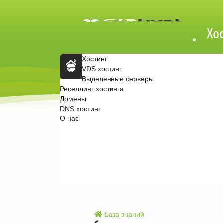
Хо
Хостинг
VDS хостинг
Выделенные серверы
Главн
Реселлинг хостинга
ая
Домены
стран
ица
DNS хостинг
CISHo
О нас
st.ru
Почему мы?
Где серверы?
Партнерская программа
Договор-оферта
Обработка ПД
Контакты
База знаний