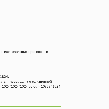
авшихся зависших процессов в
41824,
лучать информацию о запущенной
 =1024*1024*1024 bytes = 1073741824