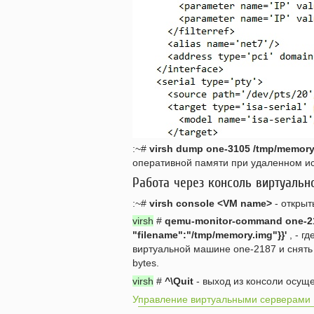
:~#
virsh dump one-3105 /tmp/memor
оперативной памяти при удаленном и
Работа через консоль виртуаль
:~#
virsh console <VM name>
- откры
virsh
#
qemu-monitor-command one-218
"filename":"/tmp/memory.img"}}'
, - г
виртуальной машине one-2187 и снять 
bytes.
virsh
#
^\Quit
- выход из консоли осущ
Управление виртуальными серверами