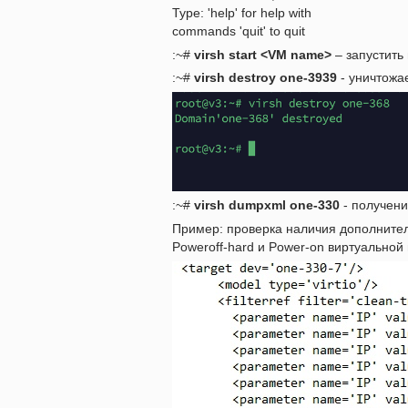
Type: 'help' for help with
commands 'quit' to quit
:~#
virsh start <VM name>
– запустить
:~#
virsh destroy one-3939
- уничтожа
:~#
virsh dumpxml one-330
- получен
Пример: проверка наличия дополнитель
Poweroff-hard и Power-on виртуально