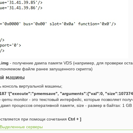
y.img
- получение дампа памяти VDS (например, для проверки ост
споняемом файле ранее запущенного скрипта)
ной машины
ть консоль виртуальной машины;
7 '{"execute":"pmemsave", "arguments":{"val":0,
"size":10737
де qemu monitor - это текстовый интерфейс, которые позволяет по
дамп процессов оперативной памяти, size - размер в байтах: 1 GB
ествляется при помощи сочетания
Ctrl + ]
Выделенные серверы