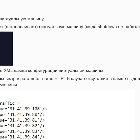
 виртуальную машину
ет (останавливает) виртуальную машину (когда shutdown не работае
ие XML дампа конфигурации виртуальной машины
ных ip в parameter name = 'IP'. В случае отсутствия в дампе выд
й машины